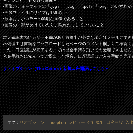
•画像のフォーマットは「.jpg」「.jpeg」「.pdf」「.png」のいずれか
•画像ファイルのサイズは1MB以下
•原本およびカラーの鮮明な画像であること
•画像の一部が欠けていたり、隠れたりしていないこと
本人確認書類に万が一不備があり再提出が必要な場合はメールにて再
不備理由は書類をアップロードしたページのコメント欄よりご確認く
また、口座認証が完了するまでは出金申請を頂いても受理できません
入金手続きに先立ってご提出した場合、口座認証はご入金手続き完了
ザ・オプション（The Option）新規口座開設はこちら▼
タグ：
ザオプション
,
Theoption
,
レビュー
,
会社概要
,
口座開設
,
入