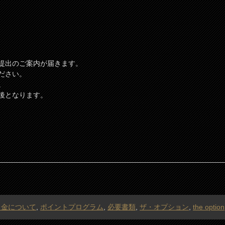
提出のご案内が届きます。
ださい。
。
後となります。
出金について
,
ポイントプログラム
,
必要書類
,
ザ・オプション
,
the option