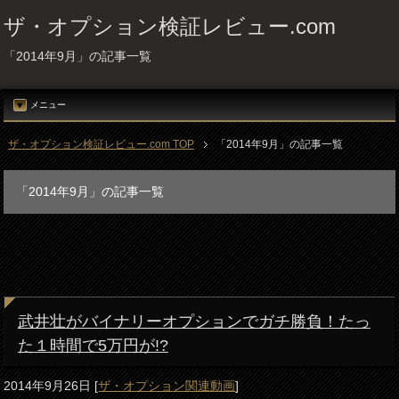
ザ・オプション検証レビュー.com
「2014年9月」の記事一覧
メニュー
ザ・オプション検証レビュー.com TOP
「2014年9月」の記事一覧
「2014年9月」の記事一覧
武井壮がバイナリーオプションでガチ勝負！たっ
た１時間で5万円が!?
2014年9月26日
[
ザ・オプション関連動画
]