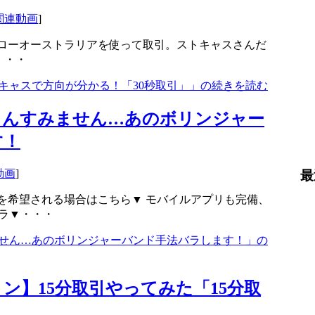
関連動画
]
ローオーストラリアを使って取引。ストキャスさんだ
・・・
キャスで方向が分かる！「30秒取引」」の続きを読む
さんすみません…あのボリンジャー
す！
動画
]
最
を希望される場合はこちら▼ モバイルアプリも完備、
ラ▼・・・
せん…あのボリンジャーバンド手法バラします！」の
ン】15分取引やってみた「15分取