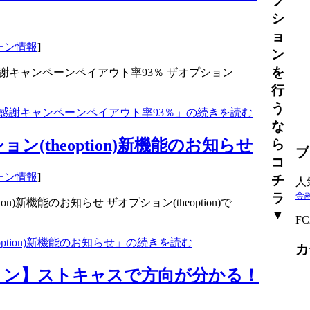
プ
シ
ョ
ーン情報
]
ン
を
感謝キャンペーンペイアウト率93％ ザオプション
行
う
年末感謝キャンペーンペイアウト率93％」の続きを読む
な
ション(theoption)新機能のお知らせ
ら
ブ
コ
ーン情報
]
チ
人
ラ
金
tion)新機能のお知らせ ザオプション(theoption)で
▼
F
eoption)新機能のお知らせ」の続きを読む
カ
ョン】ストキャスで方向が分かる！