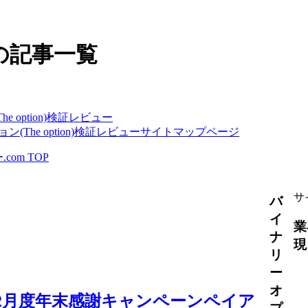
」の記事一覧
e option)検証レビュー
ン(The option)検証レビューサイトマップページ
om TOP
サ
バ
イ
業
ナ
現
リ
ー
オ
12月度年末感謝キャンペーンペイア