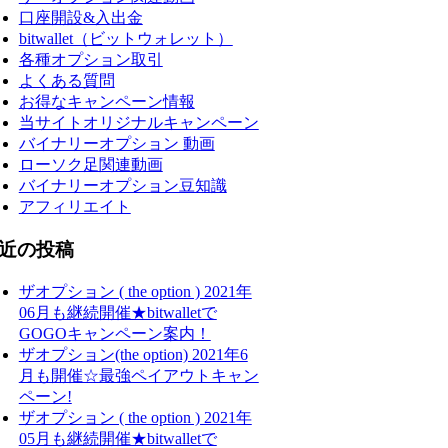
口座開設&入出金
bitwallet（ビットウォレット）
各種オプション取引
よくある質問
お得なキャンペーン情報
当サイトオリジナルキャンペーン
バイナリーオプション 動画
ローソク足関連動画
バイナリーオプション豆知識
アフィリエイト
近の投稿
ザオプション ( the option ) 2021年
06月も継続開催★bitwalletで
GOGOキャンペーン案内！
ザオプション(the option) 2021年6
月も開催☆最強ペイアウトキャン
ペーン!
ザオプション ( the option ) 2021年
05月も継続開催★bitwalletで