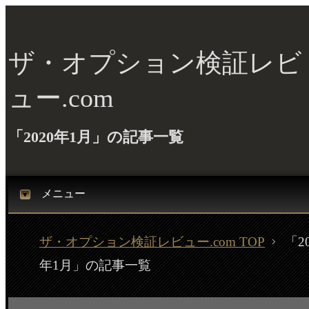
ザ・オプション検証レビ
ュー.com
「2020年1月」の記事一覧
メニュー
ザ・オプション検証レビュー.com TOP
「2
年1月」の記事一覧