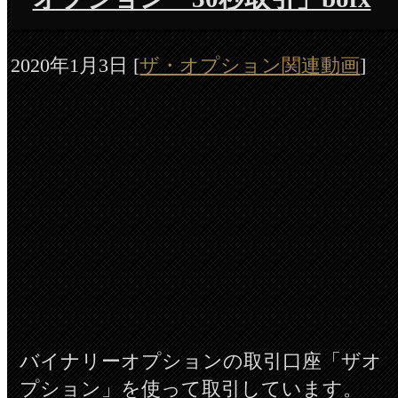
2020年1月3日
[
ザ・オプション関連動画
]
バイナリーオプションの取引口座「ザオ
プション」を使って取引しています。