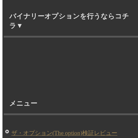
バイナリーオプションを行うならコチ
ラ▼
メニュー
ザ・オプション(The option)検証レビュー