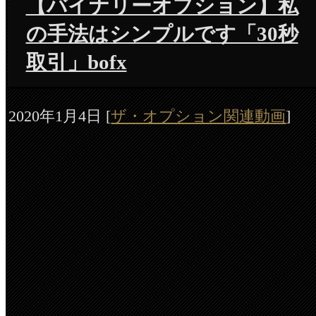
【バイナリーオプション】私
の手法はシンプルです「30秒
取引」bofx
2020年1月4日
[
ザ・オプション関連動画
]