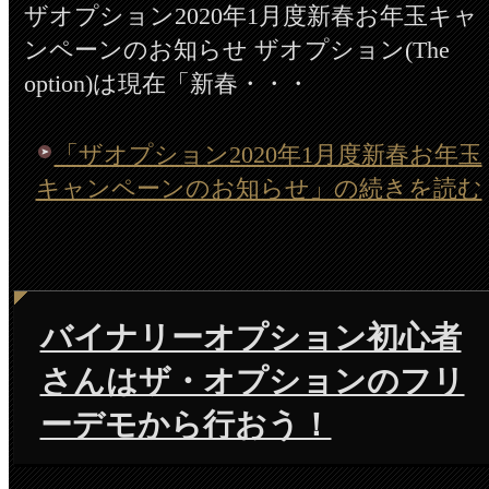
ザオプション2020年1月度新春お年玉キャ
ンペーンのお知らせ ザオプション(The
option)は現在「新春・・・
「ザオプション2020年1月度新春お年玉
キャンペーンのお知らせ」の続きを読む
バイナリーオプション初心者
さんはザ・オプションのフリ
ーデモから行おう！