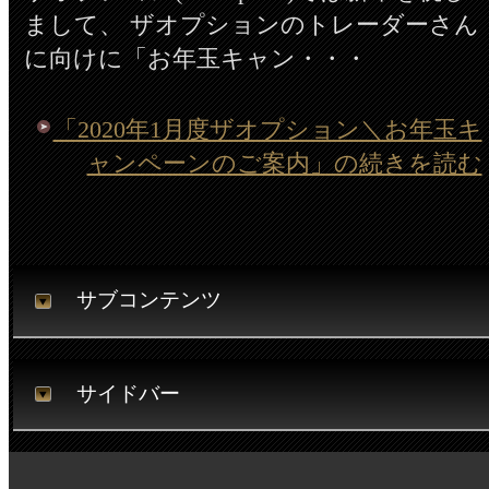
まして、 ザオプションのトレーダーさん
に向けに「お年玉キャン・・・
「2020年1月度ザオプション＼お年玉キ
ャンペーンのご案内」の続きを読む
サブコンテンツ
サイドバー