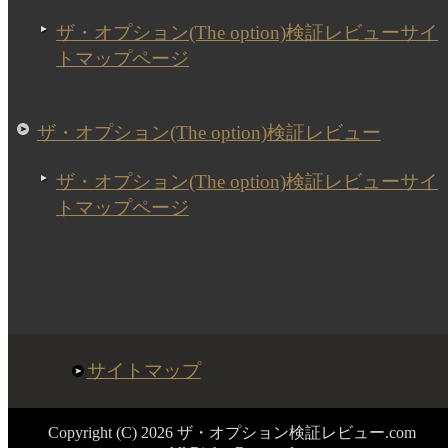
ザ・オプション(The option)検証レビューサイ
トマップページ
ザ・オプション(The option)検証レビュー
ザ・オプション(The option)検証レビューサイ
トマップページ
サイトマップ
Copyright (C) 2026 ザ・オプション検証レビュー.com