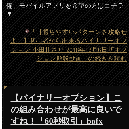
備、モバイルアプリを希望の方はコチラ
▼
「【勝ちやすいパターンを攻略せ
よ！】初心者から出来るバイナリーオプ
ション 小田川さり 2018年12月6日ザオプ
ション解説動画」の続きを読む
【バイナリーオプション】こ
の組み合わせが最高に良いで
すね！「60秒取引」bofx