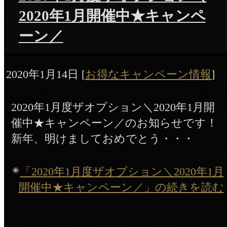
2020年1月開催中★キャンペ
ーン／
2020年1月14日
[
お得なキャンペーン情報
]
2020年1月度ザオプション＼2020年1月開
催中★キャンペーン／のお知らせです！
新年、明けましておめでとう・・・
「2020年1月度ザオプション＼2020年1月
開催中★キャンペーン／」の続きを読む