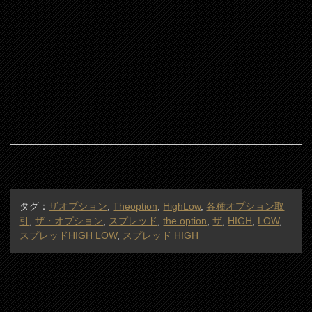
タグ：
ザオプション
,
Theoption
,
HighLow
,
各種オプション取
引
,
ザ・オプション
,
スプレッド
,
the option
,
ザ
,
HIGH
,
LOW
,
スプレッドHIGH LOW
,
スプレッド HIGH