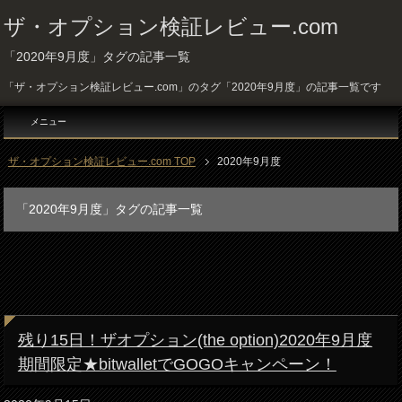
ザ・オプション検証レビュー.com
「2020年9月度」タグの記事一覧
「ザ・オプション検証レビュー.com」のタグ「2020年9月度」の記事一覧です
メニュー
ザ・オプション検証レビュー.com TOP
2020年9月度
「2020年9月度」タグの記事一覧
残り15日！ザオプション(the option)2020年9月度
期間限定★bitwalletでGOGOキャンペーン！