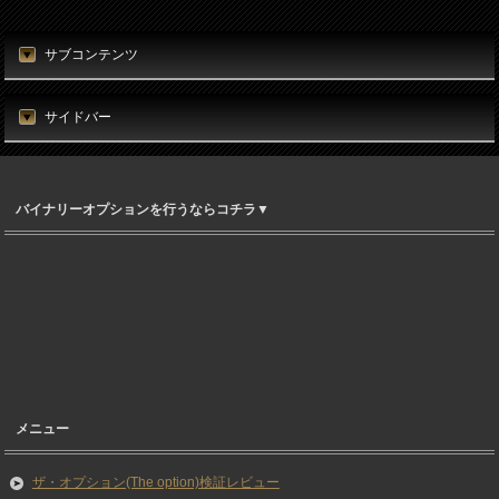
サブコンテンツ
サイドバー
バイナリーオプションを行うならコチラ▼
メニュー
ザ・オプション(The option)検証レビュー