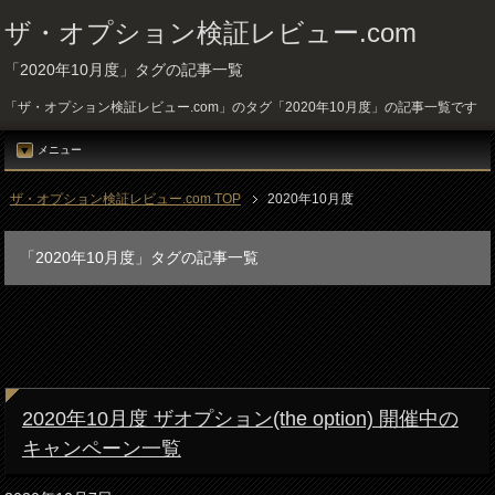
ザ・オプション検証レビュー.com
「2020年10月度」タグの記事一覧
「ザ・オプション検証レビュー.com」のタグ「2020年10月度」の記事一覧です
メニュー
ザ・オプション検証レビュー.com TOP
2020年10月度
「2020年10月度」タグの記事一覧
2020年10月度 ザオプション(the option) 開催中の
キャンペーン一覧