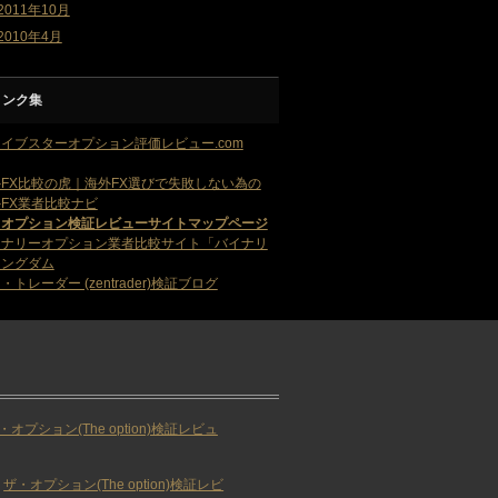
2011年10月
2010年4月
リンク集
イブスターオプション評価レビュー.com
FX比較の虎｜海外FX選びで失敗しない為の
FX業者比較ナビ
・オプション検証レビューサイトマップページ
イナリーオプション業者比較サイト「バイナリ
キングダム
・トレーダー (zentrader)検証ブログ
・オプション(The option)検証レビュ
ザ・オプション(The option)検証レビ