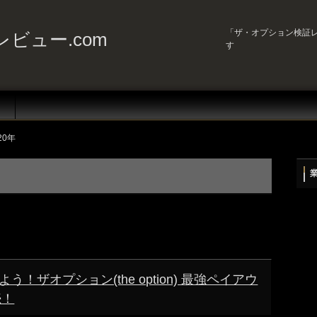
「ザ・オプション検証レ
ビュー.com
す
20年
ザオプション(the option) 最強ペイアウ
続！