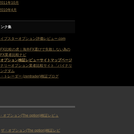
2011年10月
2010年4月
リンク集
イブスターオプション評価レビュー.com
FX比較の虎｜海外FX選びで失敗しない為の
FX業者比較ナビ
・オプション検証レビューサイトマップページ
イナリーオプション業者比較サイト「バイナリ
キングダム
・トレーダー (zentrader)検証ブログ
・オプション(The option)検証レビュ
ザ・オプション(The option)検証レビ