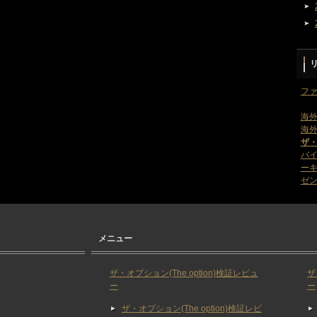
ファ
海外
海外
ザ
バ
ー
ゼン
メニュー
ザ・オプション(The option)検証レビュ
ザ
ー
ー
ザ・オプション(The option)検証レビ