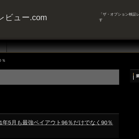
「ザ・オプション検証レ
ビュー.com
す
０％
) 2021年5月も最強ペイアウト96％だけでなく90％