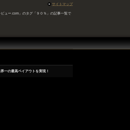
サイトマップ
ビュー.com」のタグ「９０％」の記事一覧で
業界一の最高ペイアウトを実現！