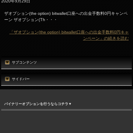
2020年9月29日
ザオプション(the option) bitwallet口座への出金手数料0円キャンペ
ーン ザオプション(Th・・・
「ザオプション(the option) bitwallet口座への出金手数料0円キャ
ンペーン」の続きを読む
サブコンテンツ
サイドバー
バイナリーオプションを行うならコチラ▼