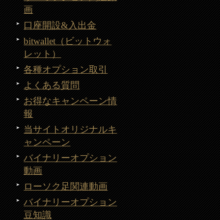
画
口座開設&入出金
bitwallet（ビットウォ
レット）
各種オプション取引
よくある質問
お得なキャンペーン情
報
当サイトオリジナルキ
ャンペーン
バイナリーオプション
動画
ローソク足関連動画
バイナリーオプション
豆知識