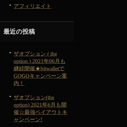
アフィリエイト
最近の投稿
ザオプション ( the
option ) 2021年06月も
継続開催★bitwalletで
GOGOキャンペーン案
内！
ザオプション(the
option) 2021年6月も開
催☆最強ペイアウトキ
ャンペーン!