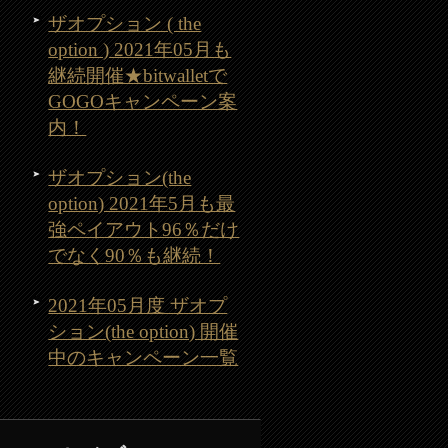
ザオプション ( the
option ) 2021年05月も
継続開催★bitwalletで
GOGOキャンペーン案
内！
ザオプション(the
option) 2021年5月も最
強ペイアウト96％だけ
でなく90％も継続！
2021年05月度 ザオプ
ション(the option) 開催
中のキャンペーン一覧