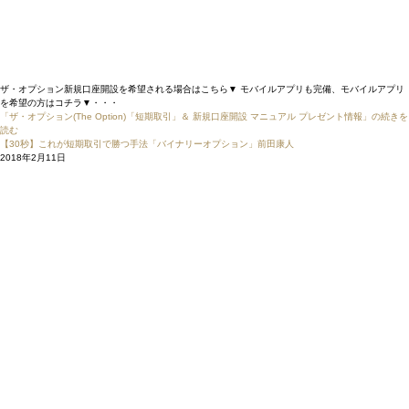
ザ・オプション新規口座開設を希望される場合はこちら▼ モバイルアプリも完備、モバイルアプリ
を希望の方はコチラ▼・・・
「ザ・オプション(The Option)「短期取引」＆ 新規口座開設 マニュアル プレゼント情報」の続きを
読む
【30秒】これが短期取引で勝つ手法「バイナリーオプション」前田康人
2018年2月11日