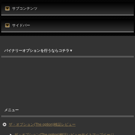
サブコンテンツ
サイドバー
バイナリーオプションを行うならコチラ▼
メニュー
ザ・オプション(The option)検証レビュー
ザ・オプション(The option)検証レビューサイトマップページ