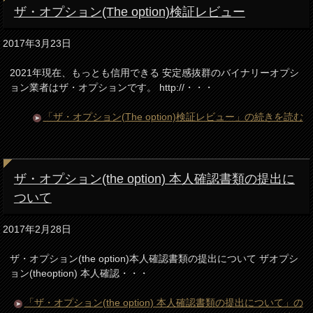
ザ・オプション(The option)検証レビュー
2017年3月23日
2021年現在、もっとも信用できる 安定感抜群のバイナリーオプシ
ョン業者はザ・オプションです。 http://・・・
「ザ・オプション(The option)検証レビュー」の続きを読む
ザ・オプション(the option) 本人確認書類の提出に
ついて
2017年2月28日
ザ・オプション(the option)本人確認書類の提出について ザオプシ
ョン(theoption) 本人確認・・・
「ザ・オプション(the option) 本人確認書類の提出について」の