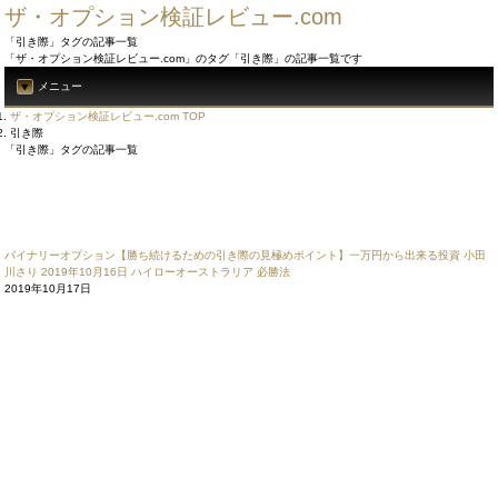
ザ・オプション検証レビュー.com
「引き際」タグの記事一覧
「ザ・オプション検証レビュー.com」のタグ「引き際」の記事一覧です
メニュー
ザ・オプション検証レビュー.com TOP
引き際
「引き際」タグの記事一覧
バイナリーオプション【勝ち続けるための引き際の見極めポイント】一万円から出来る投資 小田
川さり 2019年10月16日 ハイローオーストラリア 必勝法
2019年10月17日