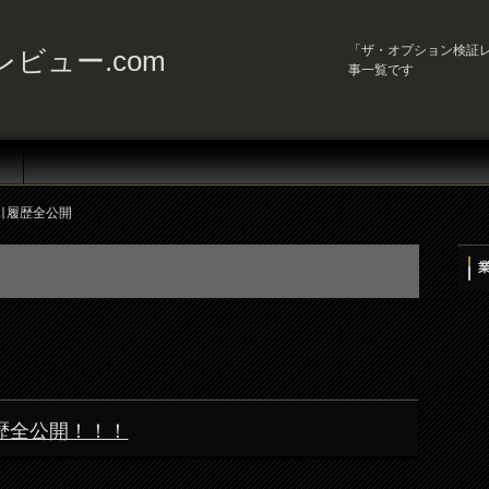
「ザ・オプション検証レ
ビュー.com
事一覧です
引履歴全公開
引履歴全公開！！！