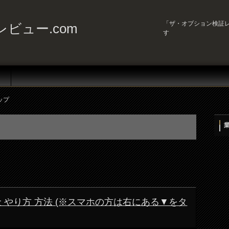
「ザ・オプション検証レ
ビュー.com
す
ップ
 やり方 方法 (※スマホの方は右にある▼をタ