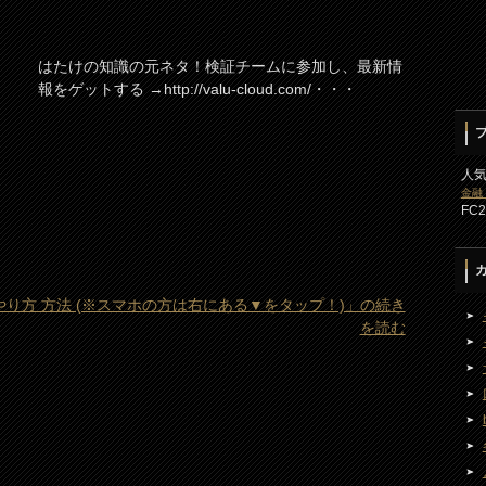
はたけの知識の元ネタ！検証チームに参加し、最新情
報をゲットする →http://valu-cloud.com/・・・
人
金融
FC
やり方 方法 (※スマホの方は右にある▼をタップ！)」の続き
を読む