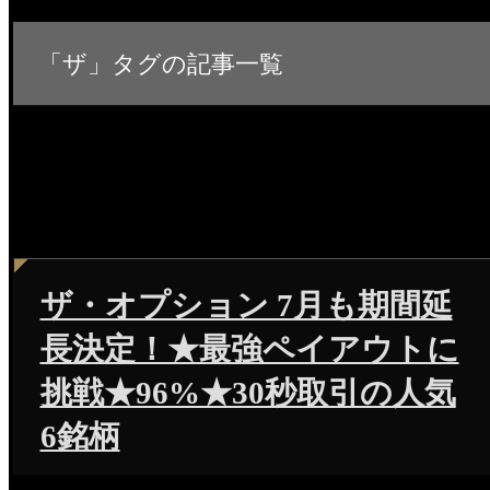
「ザ」タグの記事一覧
ザ・オプション 7月も期間延
長決定！★最強ペイアウトに
挑戦★96%★30秒取引の人気
6銘柄