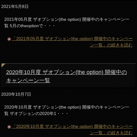
2021年5月8日
2021年05月度 ザオプション(the option) 開催中のキャンペーン一
覧 5月のtheoptionで・・・
「2021年05月度 ザオプション(the option) 開催中のキャンペー
ン一覧」の続きを読む
2020年10月度 ザオプション(the option) 開催中の
キャンペーン一覧
2020年10月7日
2020年10月度 ザオプション(the option) 開催中のキャンペーン一
覧 ザオプションの2020年1・・・
「2020年10月度 ザオプション(the option) 開催中のキャンペー
ン一覧」の続きを読む