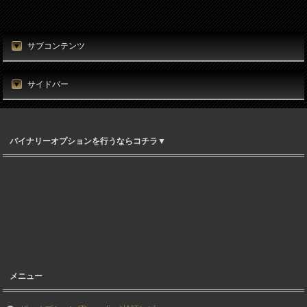
サブコンテンツ
サイドバー
バイナリーオプションを行うならコチラ▼
メニュー