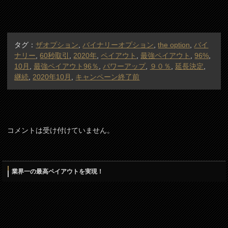
タグ：
ザオプション
,
バイナリーオプション
,
the option
,
バイ
ナリー
,
60秒取引
,
2020年
,
ペイアウト
,
最強ペイアウト
,
96%
,
10月
,
最強ペイアウト96％
,
パワーアップ
,
９０％
,
延長決定
,
継続
,
2020年10月
,
キャンペーン終了前
コメントは受け付けていません。
業界一の最高ペイアウトを実現！