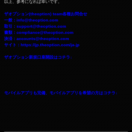
以上、参考になれば幸いです。
ザオプション(theoption) team各種お問合せ
一般：
info@theoption.com
取引：
support@theoption.com
書類：
compliance@theoption.com
決済：
accounts@theoption.com
サイト：https://jp.theoption.com/ja-jp
ザオプション新規口座開設はコチラ↓
モバイルアプリも完備、モバイルアプリを希望の方はコチラ↓