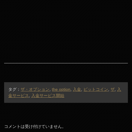
タグ：
ザ・オプション
,
the option
,
入金
,
ビットコイン
,
ザ
,
入
金サービス
,
入金サービス開始
コメントは受け付けていません。