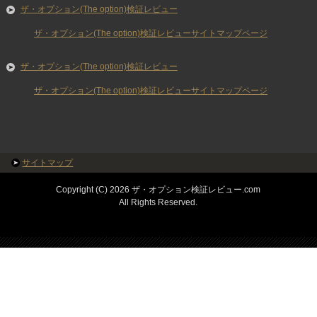
ザ・オプション(The option)検証レビュー
ザ・オプション(The option)検証レビューサイトマップページ
ザ・オプション(The option)検証レビュー
ザ・オプション(The option)検証レビューサイトマップページ
サイトマップ
Copyright (C) 2026 ザ・オプション検証レビュー.com
All Rights Reserved.