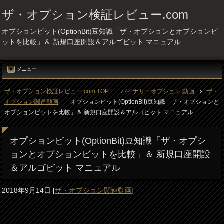
ザ・オプション検証レビュー.com
オプションビット(OptionBit)豆知識「ザ・オプションとオプションビ
ットを比較」＆ 新規口座開設＆アルゴビット マニュアル
メニュー
ザ・オプション検証レビュー.com TOP
バイナリーオプション 動画
ザ・
オプション関連動画
オプションビット(OptionBit)豆知識「ザ・オプションと
オプションビットを比較」＆ 新規口座開設＆アルゴビット マニュアル
オプションビット(OptionBit)豆知識「ザ・オプシ
ョンとオプションビットを比較」＆ 新規口座開設
＆アルゴビット マニュアル
2018年9月14日
[
ザ・オプション関連動画
]