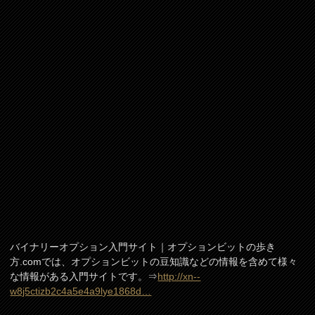
バイナリーオプション入門サイト｜オプションビットの歩き
方.comでは、オプションビットの豆知識などの情報を含めて様々
な情報がある入門サイトです。⇒
http://xn--
w8j5ctizb2c4a5e4a9lye1868d…