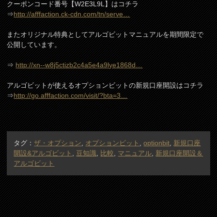
クーポンコード番号【W2E3L9L】はコチラ
⇒
http://afffaction.ck-cdn.com/tn/serve…
またオリジナル特典としてアルゴビットマニュアルを期間限定で
公開しています。
⇒
http://xn--w8j5ctizb2c4a5e4a9lye1868d…
アルゴビットが使えるオプションビットの新規口座開設はコチラ
⇒
http://go.afffaction.com/visit/?bta=3…
タグ：
ザ・オプション
,
オプションビット
,
optionbit
,
新規口座
開設&アルゴビット
,
豆知識
,
比較
,
マニュアル
,
新規口座開設＆
アルゴビット