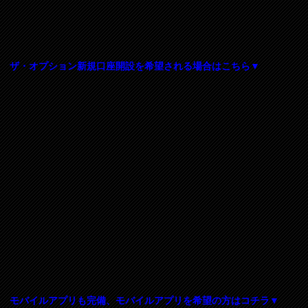
ザ・オプション新規口座開設を希望される場合はこちら▼
モバイルアプリも完備、モバイルアプリを希望の方はコチラ▼