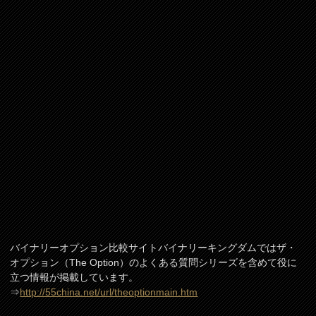
バイナリーオプション比較サイトバイナリーキングダムではザ・
オプション（The Option）のよくある質問シリーズを含めて役に
立つ情報が掲載しています。
⇒
http://55china.net/url/theoptionmain.htm