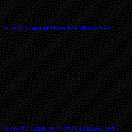
ザ・オプション新規口座開設を希望される場合はこちら▼
モバイルアプリも完備、モバイルアプリを希望の方はコチラ▼