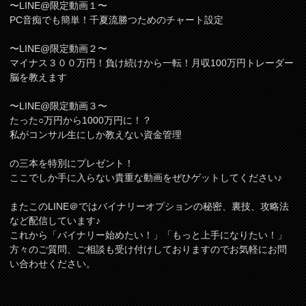
〜LINE@限定動画１〜
PC音痴でも簡単！千夏流勝つためのチャート設定
〜LINE@限定動画２〜
マイナス３００万円！負け続けから一転！月収100万円トレーダー
脳を教えます
〜LINE@限定動画３〜
たった○万円から1000万円に！？
私がコンサル生にしか教えない資金管理
の三本を特別にプレゼント！
ここでしか手に入らない貴重な動画をぜひゲットしてください♪
またこのLINE＠ではバイナリーオプションの秘密、裏技、攻略法
など配信しています♪
これから「バイナリー始めたい！」「もっと上手になりたい！」
方々のご質問、ご相談も受け付けしておりますのでお気軽にお問
い合わせください。