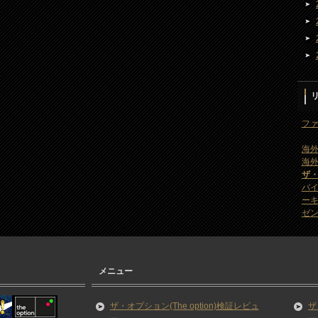
ファ
海外
海外
ザ
バ
ー
ゼン
メニュー
ザ・オプション(The option)検証レビュ
ザ