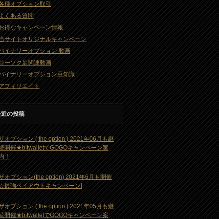
各種オプション取引
よくある質問
お得なキャンペーン情報
当サイトオリジナルキャンペーン
バイナリーオプション 動画
ローソク足関連動画
バイナリーオプション豆知識
アフィリエイト
最近の投稿
ザオプション ( the option ) 2021年06月も継
続開催★bitwalletでGOGOキャンペーン案
内！
ザオプション(the option) 2021年6月も開催
☆最強ペイアウトキャンペーン!
ザオプション ( the option ) 2021年05月も継
続開催★bitwalletでGOGOキャンペーン案