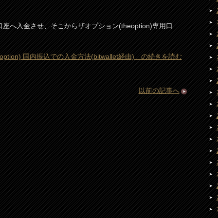
t口座へ入金させ、そこからザオプション(theoption)専用口
ption) 国内振込での入金方法(bitwallet経由)」の続きを読む
以前の記事へ