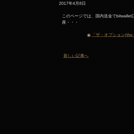
2017年4月8日
このページでは、国内送金でbitwalle
座・・・
「ザ・オプション(the o
新しい記事へ