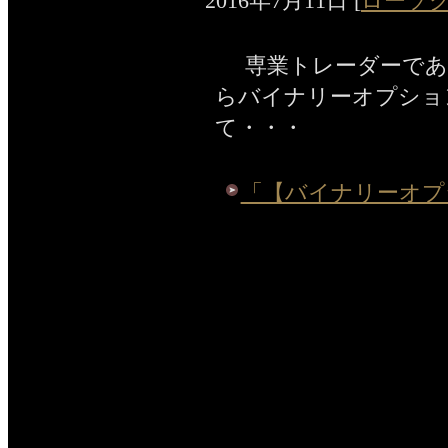
2016年7月11日
[
ローソ
専業トレーダーである
らバイナリーオプショ
て・・・
「【バイナリーオプ