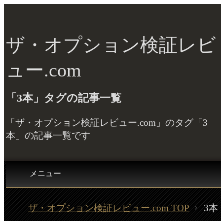
ザ・オプション検証レビ
ュー.com
「3本」タグの記事一覧
「ザ・オプション検証レビュー.com」のタグ「3
本」の記事一覧です
メニュー
ザ・オプション検証レビュー.com TOP
3本