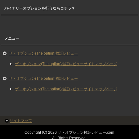
バイナリーオプションを行うならコチラ▼
メニュー
ザ・オプション(The option)検証レビュー
ザ・オプション(The option)検証レビューサイトマップページ
ザ・オプション(The option)検証レビュー
ザ・オプション(The option)検証レビューサイトマップページ
サイトマップ
Copyright (C) 2026 ザ・オプション検証レビュー.com
All Rights Reserved.