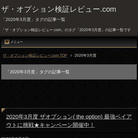
ザ・オプション検証レビュー.com
「2020年3月度」タグの記事一覧
「ザ・オプション検証レビュー.com」のタグ「2020年3月度」の記事一覧です
メニュー
ザ・オプション検証レビュー.com TOP
2020年3月度
「2020年3月度」タグの記事一覧
2020年3月度 ザオプション( the option) 最強ペイア
ウトに挑戦★キャンペーン開催中！