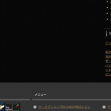
ファ
海外
海外
ザ
バ
ー
ゼン
メニュー
ザ・オプション(The option)検証レビュ
ザ