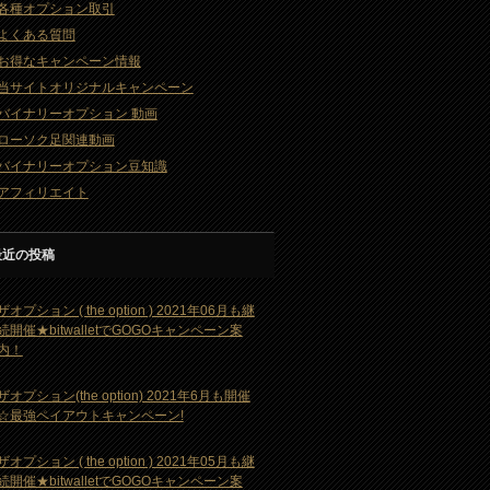
各種オプション取引
よくある質問
お得なキャンペーン情報
当サイトオリジナルキャンペーン
バイナリーオプション 動画
ローソク足関連動画
バイナリーオプション豆知識
アフィリエイト
最近の投稿
ザオプション ( the option ) 2021年06月も継
続開催★bitwalletでGOGOキャンペーン案
内！
ザオプション(the option) 2021年6月も開催
☆最強ペイアウトキャンペーン!
ザオプション ( the option ) 2021年05月も継
続開催★bitwalletでGOGOキャンペーン案