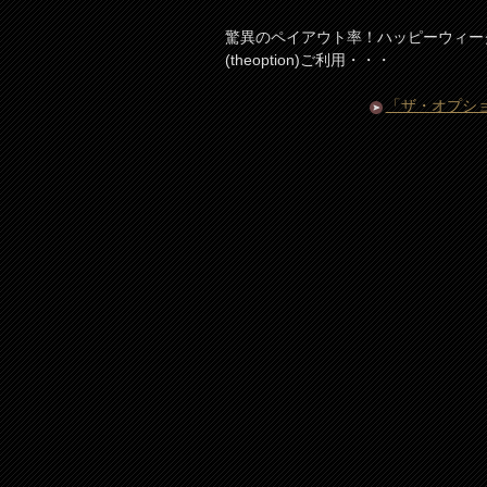
驚異のペイアウト率！ハッピーウィー
(theoption)ご利用・・・
「ザ・オプション