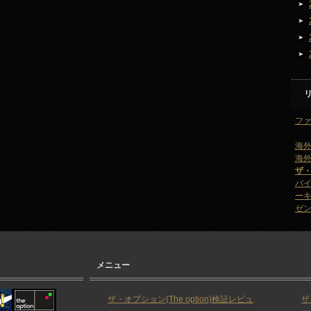
ファ
海外
海外
ザ
バ
ー
ゼン
メニュー
ザ・オプション(The option)検証レビュ
ザ