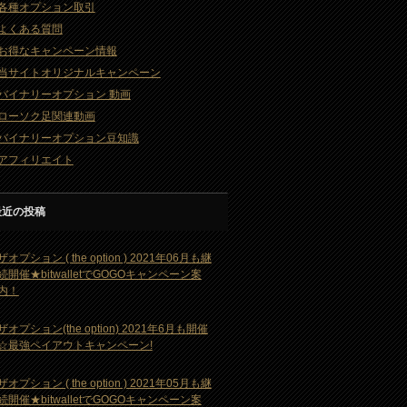
各種オプション取引
よくある質問
お得なキャンペーン情報
当サイトオリジナルキャンペーン
バイナリーオプション 動画
ローソク足関連動画
バイナリーオプション豆知識
アフィリエイト
最近の投稿
ザオプション ( the option ) 2021年06月も継
続開催★bitwalletでGOGOキャンペーン案
内！
ザオプション(the option) 2021年6月も開催
☆最強ペイアウトキャンペーン!
ザオプション ( the option ) 2021年05月も継
続開催★bitwalletでGOGOキャンペーン案