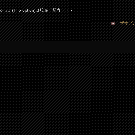
(The option)は現在「新春・・・
「ザオプ