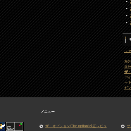
ファ
海外
海外
ザ
バ
ー
ゼン
メニュー
ザ・オプション(The option)検証レビュ
ザ