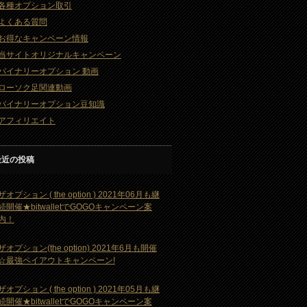
各種オプション取引
よくある質問
お得なキャンペーン情報
当サイトオリジナルキャンペーン
バイナリーオプション 動画
ローソク足関連動画
バイナリーオプション豆知識
アフィリエイト
最近の投稿
ザオプション ( the option ) 2021年06月も継
続開催★bitwalletでGOGOキャンペーン案
内！
ザオプション(the option) 2021年6月も開催
☆最強ペイアウトキャンペーン!
ザオプション ( the option ) 2021年05月も継
続開催★bitwalletでGOGOキャンペーン案