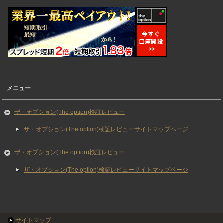
メニュー
ザ・オプション(The option)検証レビュー
ザ・オプション(The option)検証レビューサイトマップページ
ザ・オプション(The option)検証レビュー
ザ・オプション(The option)検証レビューサイトマップページ
サイトマップ