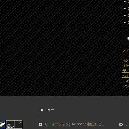
ファ
海外
海外
ザ
バ
ー
ゼン
メニュー
ザ・オプション(The option)検証レビュ
ザ