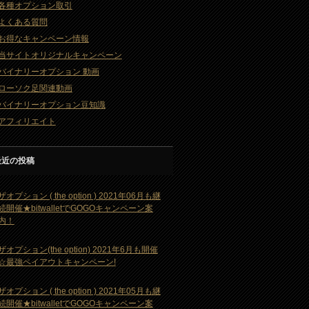
各種オプション取引
よくある質問
お得なキャンペーン情報
当サイトオリジナルキャンペーン
バイナリーオプション 動画
ローソク足関連動画
バイナリーオプション豆知識
アフィリエイト
最近の投稿
ザオプション ( the option ) 2021年06月も継
続開催★bitwalletでGOGOキャンペーン案
内！
ザオプション(the option) 2021年6月も開催
☆最強ペイアウトキャンペーン!
ザオプション ( the option ) 2021年05月も継
続開催★bitwalletでGOGOキャンペーン案