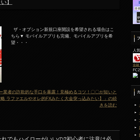
たい】
ザ・オプション新規口座開設を希望される場合はこ
ちら▼ モバイルアプリも完備、モバイルアプリを希
望・・・
人
金融
FC
ー業者の詐欺的な手口を暴露！見極めるコツ！〇〇が短いと
攻略 ラファエルやオレ的FXみたく大金突っ込みたい】」の続
きを読む
!それでもハイローがいいの?初心者に注意は必