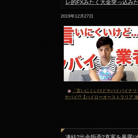
レ的FXみたく大金突っ込み
2019年12月27日
「言いにくいけどヤバイバイナリ
ヤバイ!?【ハイローオーストラリア 
凍結?出金拒否?真実を暴露