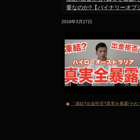
要なのか?【バイナリーオプ
2018年3月27日
「凍結?出金拒否?真実を暴露!そ