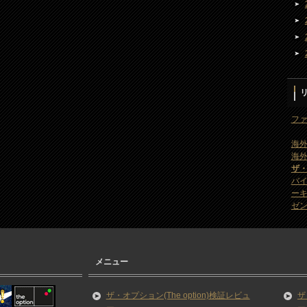
ファ
海外
海外
ザ
バ
ー
ゼン
メニュー
ザ・オプション(The option)検証レビュ
ザ