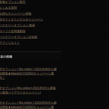
各種オプション取引
よくある質問
お得なキャンペーン情報
当サイトオリジナルキャンペーン
バイナリーオプション 動画
ローソク足関連動画
バイナリーオプション豆知識
アフィリエイト
最近の投稿
ザオプション ( the option ) 2021年06月も継
続開催★bitwalletでGOGOキャンペーン案
内！
ザオプション(the option) 2021年6月も開催
☆最強ペイアウトキャンペーン!
ザオプション ( the option ) 2021年05月も継
続開催★bitwalletでGOGOキャンペーン案