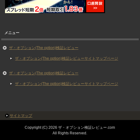
メニュー
ザ・オプション(The option)検証レビュー
ザ・オプション(The option)検証レビューサイトマップページ
ザ・オプション(The option)検証レビュー
ザ・オプション(The option)検証レビューサイトマップページ
サイトマップ
Copyright (C) 2026 ザ・オプション検証レビュー.com
All Rights Reserved.