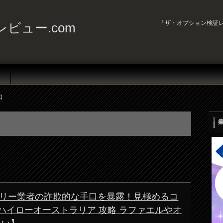
「ザ・オプション検証レ
ビュー.com
口
リー業者の詐欺的な手口を暴露！見極めるコ
ハイローオーストラリア 攻略 ラファエルやオ