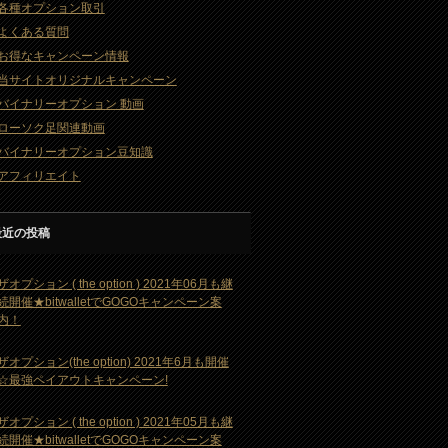
各種オプション取引
よくある質問
お得なキャンペーン情報
当サイトオリジナルキャンペーン
バイナリーオプション 動画
ローソク足関連動画
バイナリーオプション豆知識
アフィリエイト
最近の投稿
ザオプション ( the option ) 2021年06月も継
続開催★bitwalletでGOGOキャンペーン案
内！
ザオプション(the option) 2021年6月も開催
☆最強ペイアウトキャンペーン!
ザオプション ( the option ) 2021年05月も継
続開催★bitwalletでGOGOキャンペーン案