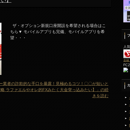
たい】
ザ・オプション新規口座開設を希望される場合はこ
ちら▼ モバイルアプリも完備、モバイルアプリを希
望・・・
人
金融
FC
ー業者の詐欺的な手口を暴露！見極めるコツ！〇〇が短いと
攻略 ラファエルやオレ的FXみたく大金突っ込みたい】」の続
きを読む