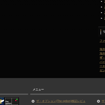
ファ
海外
海外
ザ
バ
ー
ゼン
メニュー
ザ・オプション(The option)検証レビュ
ザ