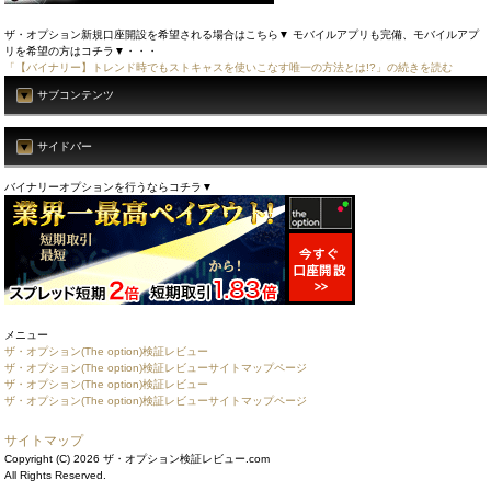
ザ・オプション新規口座開設を希望される場合はこちら▼ モバイルアプリも完備、モバイルアプ
リを希望の方はコチラ▼・・・
「【バイナリー】トレンド時でもストキャスを使いこなす唯一の方法とは!?」の続きを読む
サブコンテンツ
サイドバー
バイナリーオプションを行うならコチラ▼
メニュー
ザ・オプション(The option)検証レビュー
ザ・オプション(The option)検証レビューサイトマップページ
ザ・オプション(The option)検証レビュー
ザ・オプション(The option)検証レビューサイトマップページ
サイトマップ
Copyright (C) 2026 ザ・オプション検証レビュー.com
All Rights Reserved.