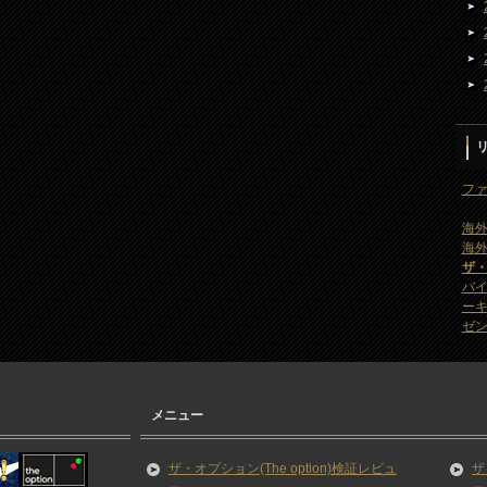
ファ
海外
海外
ザ
バ
ー
ゼン
メニュー
ザ・オプション(The option)検証レビュ
ザ