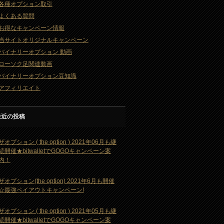
各種オプション取引
よくある質問
お得なキャンペーン情報
当サイトオリジナルキャンペーン
バイナリーオプション 動画
ローソク足関連動画
バイナリーオプション豆知識
アフィリエイト
最近の投稿
ザオプション ( the option ) 2021年06月も継
続開催★bitwalletでGOGOキャンペーン案
内！
ザオプション(the option) 2021年6月も開催
☆最強ペイアウトキャンペーン!
ザオプション ( the option ) 2021年05月も継
続開催★bitwalletでGOGOキャンペーン案