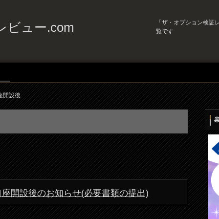
「ザ・オプション検証レ
ビュー.com
覧です
座開設後
n) 口座開設後のお知らせ(必要書類の提出)