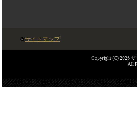
サイトマップ
Copyright (C) 
All 