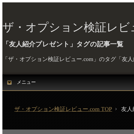
ザ・オプション検証レビュ
「友人紹介プレゼント」タグの記事一覧
「ザ・オプション検証レビュー.com」のタグ「友
メニュー
ザ・オプション検証レビュー.com TOP
友人