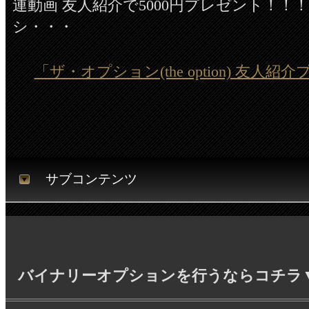
連動画 友人紹介で5000円プレゼント！！！
シ・・・
「ザ・オプション(the option) 友人
サブコンテンツ
バイナリーオプションを行うならコチラ