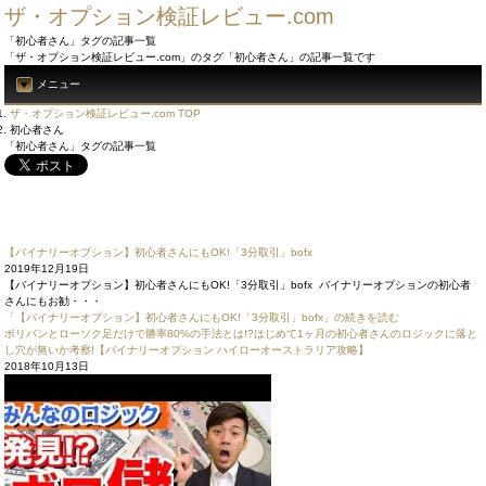
ザ・オプション検証レビュー.com
「初心者さん」タグの記事一覧
「ザ・オプション検証レビュー.com」のタグ「初心者さん」の記事一覧です
メニュー
ザ・オプション検証レビュー.com TOP
初心者さん
「初心者さん」タグの記事一覧
【バイナリーオプション】初心者さんにもOK!「3分取引」bofx
2019年12月19日
【バイナリーオプション】初心者さんにもOK!「3分取引」bofx バイナリーオプションの初心者
さんにもお勧・・・
「【バイナリーオプション】初心者さんにもOK!「3分取引」bofx」の続きを読む
ボリバンとローソク足だけで勝率80%の手法とは!?はじめて1ヶ月の初心者さんのロジックに落と
し穴が無いか考察!【バイナリーオプション ハイローオーストラリア攻略】
2018年10月13日