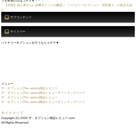
リを希望の方はコチラ▼・・・
「【30秒】初心者さんに必勝ポイントの解説！「バイナリーオプション」前田康人」の続きを読
む
サブコンテンツ
サイドバー
バイナリーオプションを行うならコチラ▼
メニュー
ザ・オプション(The option)検証レビュー
ザ・オプション(The option)検証レビューサイトマップページ
ザ・オプション(The option)検証レビュー
ザ・オプション(The option)検証レビューサイトマップページ
サイトマップ
Copyright (C) 2026 ザ・オプション検証レビュー.com
All Rights Reserved.