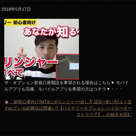
2018年5月17日
ザ・オプション新規口座開設を希望される場合はこちら▼ モバイ
ルアプリも完備、モバイルアプリを希望の方はコチラ▼・・・
「超初心者向け!MT4にボリンジャー!出し方,設定~使い方!よく言
われている必勝法は間違い?【バイナリーオプション ハイローオー
ストラリア】」の続きを読む