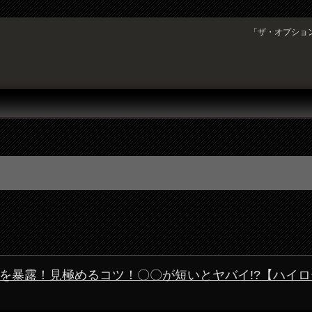
「ザ・オプショ
暴露！見極めるコツ！〇〇が短いとヤバイ!?【ハイロー