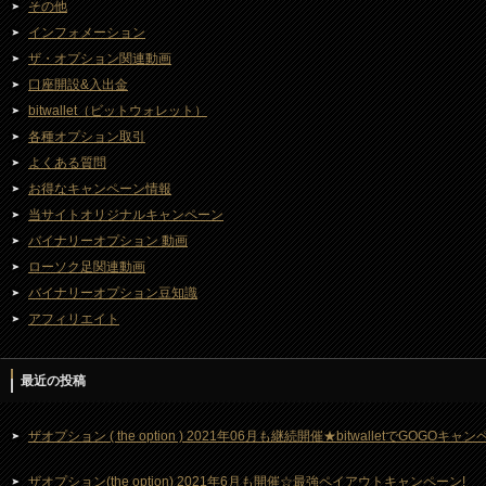
その他
インフォメーション
ザ・オプション関連動画
口座開設&入出金
bitwallet（ビットウォレット）
各種オプション取引
よくある質問
お得なキャンペーン情報
当サイトオリジナルキャンペーン
バイナリーオプション 動画
ローソク足関連動画
バイナリーオプション豆知識
アフィリエイト
最近の投稿
ザオプション ( the option ) 2021年06月も継続開催★bitwalletでGOGOキ
ザオプション(the option) 2021年6月も開催☆最強ペイアウトキャンペーン!