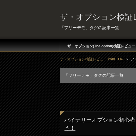
ザ・オプション検証レ
「フリーデモ」タグの記事一覧
ザ・オプション(The option)検証レビュー
ザ・オプション検証レビュー.com TOP
フ
「フリーデモ」タグの記事一覧
バイナリーオプション初心者
う！