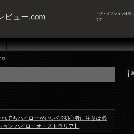
「ザ・オプション検証レ
ビュー.com
です
イロー
!それでもハイローがいいの?初心者に注意は必
ション ハイローオーストラリア】