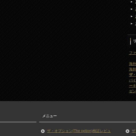
ファ
海外
海外
ザ
バ
ー
ゼン
メニュー
ザ・オプション(The option)検証レビュ
ザ