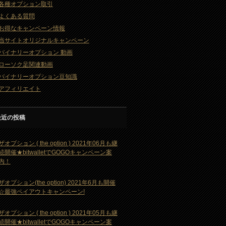
各種オプション取引
よくある質問
お得なキャンペーン情報
当サイトオリジナルキャンペーン
バイナリーオプション 動画
ローソク足関連動画
バイナリーオプション豆知識
アフィリエイト
最近の投稿
ザオプション ( the option ) 2021年06月も継
続開催★bitwalletでGOGOキャンペーン案
内！
ザオプション(the option) 2021年6月も開催
☆最強ペイアウトキャンペーン!
ザオプション ( the option ) 2021年05月も継
続開催★bitwalletでGOGOキャンペーン案