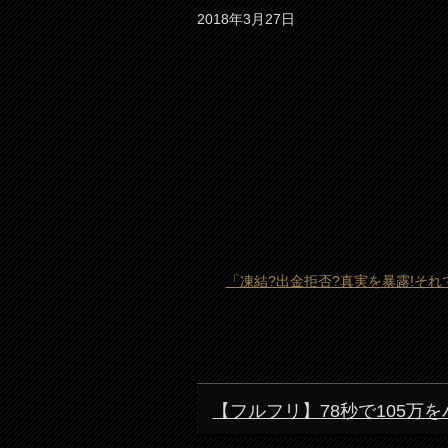
2018年3月27日
「凍結?出金拒否?真実を暴露!そ
【フルフリ】78秒で105万