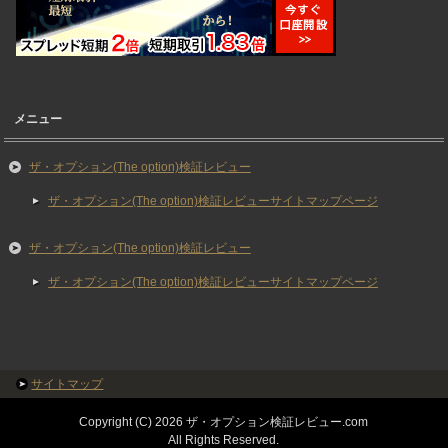
メニュー
ザ・オプション(The option)検証レビュー
ザ・オプション(The option)検証レビューサイトマップページ
ザ・オプション(The option)検証レビュー
ザ・オプション(The option)検証レビューサイトマップページ
サイトマップ
Copyright (C) 2026 ザ・オプション検証レビュー.com
All Rights Reserved.