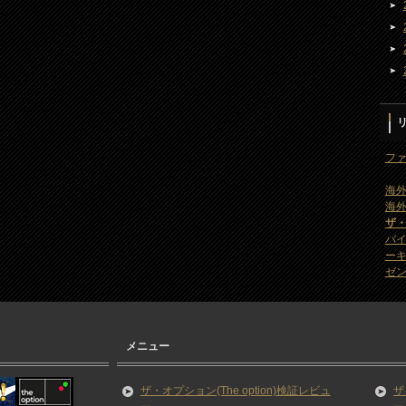
ファ
海外
海外
ザ
バ
ー
ゼン
メニュー
ザ・オプション(The option)検証レビュ
ザ