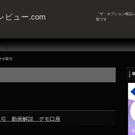
「ザ・オプション検証レ
ビュー.com
覧です
マホ取引
取引 動画解説 デモ口座