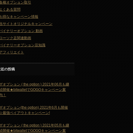
各種オプション取引
よくある質問
お得なキャンペーン情報
当サイトオリジナルキャンペーン
バイナリーオプション 動画
ローソク足関連動画
バイナリーオプション豆知識
アフィリエイト
最近の投稿
ザオプション ( the option ) 2021年06月も継
続開催★bitwalletでGOGOキャンペーン案
内！
ザオプション(the option) 2021年6月も開催
☆最強ペイアウトキャンペーン!
ザオプション ( the option ) 2021年05月も継
続開催★bitwalletでGOGOキャンペーン案