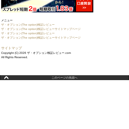
メニュー
ザ・オプション(The option)検証レビュー
ザ・オプション(The option)検証レビューサイトマップページ
ザ・オプション(The option)検証レビュー
ザ・オプション(The option)検証レビューサイトマップページ
サイトマップ
Copyright (C) 2026 ザ・オプション検証レビュー.com
All Rights Reserved.
このページの先頭へ