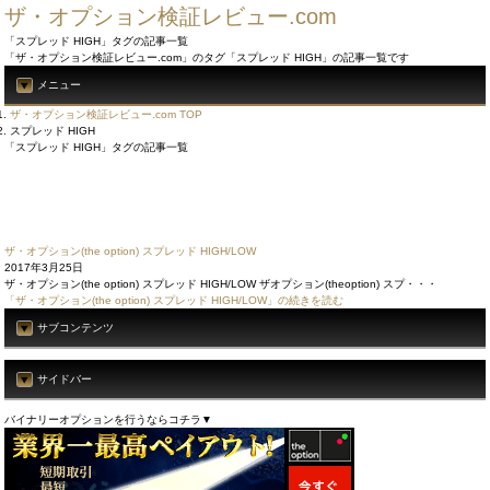
ザ・オプション検証レビュー.com
「スプレッド HIGH」タグの記事一覧
「ザ・オプション検証レビュー.com」のタグ「スプレッド HIGH」の記事一覧です
メニュー
ザ・オプション検証レビュー.com TOP
スプレッド HIGH
「スプレッド HIGH」タグの記事一覧
ザ・オプション(the option) スプレッド HIGH/LOW
2017年3月25日
ザ・オプション(the option) スプレッド HIGH/LOW ザオプション(theoption) スプ・・・
「ザ・オプション(the option) スプレッド HIGH/LOW」の続きを読む
サブコンテンツ
サイドバー
バイナリーオプションを行うならコチラ▼