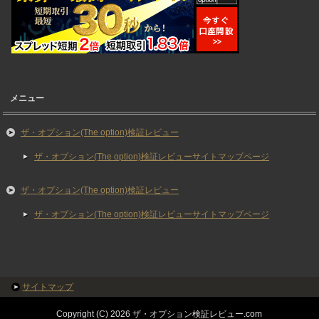
メニュー
ザ・オプション(The option)検証レビュー
ザ・オプション(The option)検証レビューサイトマップページ
ザ・オプション(The option)検証レビュー
ザ・オプション(The option)検証レビューサイトマップページ
サイトマップ
Copyright (C) 2026 ザ・オプション検証レビュー.com