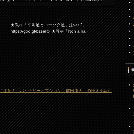
★教材「平均足とローソク足手法ver.2」
https://goo.gl/bzseRx ★教材「Noh a ha・・・
コに注意！「バイナリーオプション」前田康人」の続きを読む