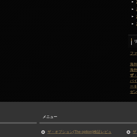
ファ
海外
海外
ザ
バ
ー
ゼン
メニュー
ザ・オプション(The option)検証レビュ
ザ