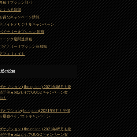
各種オプション取引
よくある質問
お得なキャンペーン情報
当サイトオリジナルキャンペーン
バイナリーオプション 動画
ローソク足関連動画
バイナリーオプション豆知識
アフィリエイト
最近の投稿
ザオプション ( the option ) 2021年06月も継
続開催★bitwalletでGOGOキャンペーン案
内！
ザオプション(the option) 2021年6月も開催
☆最強ペイアウトキャンペーン!
ザオプション ( the option ) 2021年05月も継
続開催★bitwalletでGOGOキャンペーン案